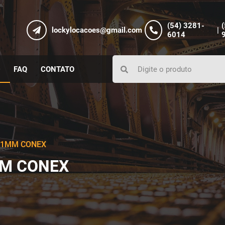
(54) 3281-
lockylocacoes@gmail.com
|
6014
FAQ
CONTATO
11MM CONEX
M CONEX