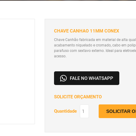
CHAVE CANHAO 11MM CONEX
Chave Canhão fabricada em material de alta qua
acabamento niquelado e cromado, cabo em polipr
parafuso com sextavo externo. Ideal para eletroele
acesso.
FALE NO WHATSAPP
SOLICITE ORÇAMENTO
Quantidade
SOLICITAR 