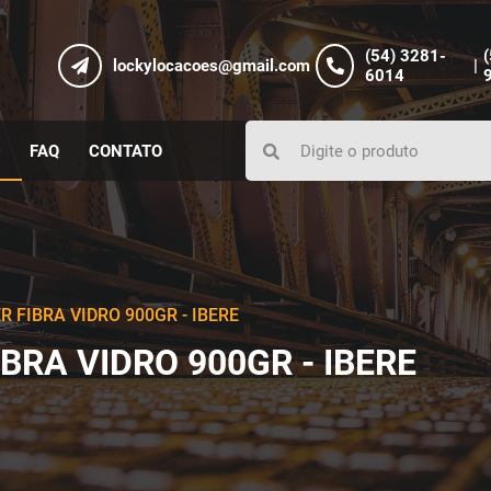
(54) 3281-
lockylocacoes@gmail.com
|
6014
FAQ
CONTATO
R FIBRA VIDRO 900GR - IBERE
BRA VIDRO 900GR - IBERE